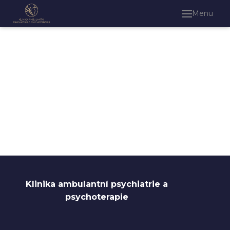
Menu
O kl
Naše
Náš
Kon
Odbo
Klinika ambulantní psychiatrie a
psychoterapie