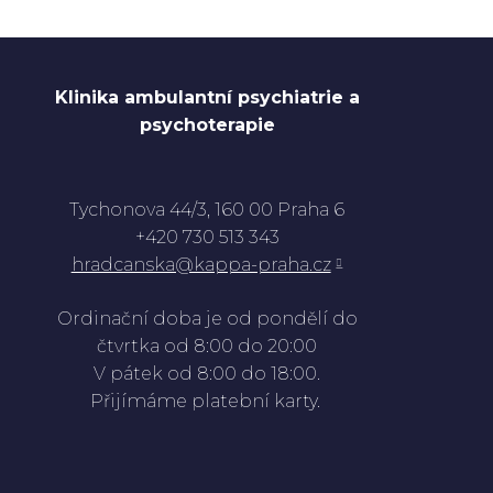
Klinika ambulantní psychiatrie a
psychoterapie
Tychonova 44/3, 160 00 Praha 6
+420 730 513 343
hradcanska@kappa-praha.cz
Ordinační doba je od pondělí do
čtvrtka od 8:00 do 20:00
V pátek od 8:00 do 18:00.
Přijímáme platební karty.