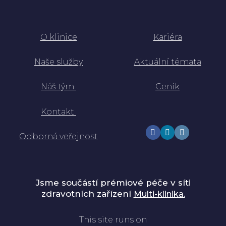
O klinice
Kariéra
Naše služby
Aktuální témata
Náš tým
Ceník
K
ontakt
Odborná veřejnost
Jsme součástí prémiové péče v síti
zdravotních zařízení
Multi-klinika.
This site runs on